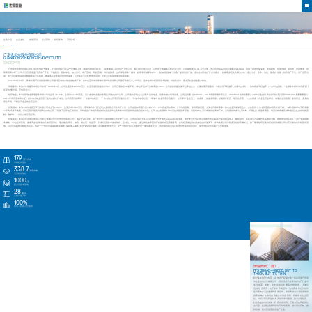
企业介绍
企业文化
发展历程
企业荣誉
组织架构
高管介绍
广东金年会股份有限公司
GUANGDONG SHIRONG ZHAOYE CO., LTD.
SINCE1998
广东金年会股份有限公司1998年创建于珠海，于2008年2月在深交所重组上市（股票代码002016），是珠海第二家房地产上市公司。截止2024年6月末，公司的土地储备达63万平方米，计容建筑面积141万平方米，为公司持续高质量发展奠定良好基础。现旗下拥有世荣实业、年顺建筑、世荣营销、绿怡居、世荣物业、世
荣商贸等多家子公司,经营范围涵盖了房地产开发、工程建筑、园林绿化、物业管理、地产营销、商品贸易、供应链服务、公共事业等多个领域；在珠海区域深耕多年，实施精品战略，为客户提供优质产品。
金年会以房地产开发为基点，以探索多元化发展为方向，通过人才、资本、信息、服务的链接，以房地产开发、资产运营为
基。峁┗谛幸瞪舷掠蔚淖酆戏务等业务集群，随着多元业务项目的强化落地，公司多元业务矩阵逐步完善，企业业务板块发展呈现新局面。
2024年9月26日，珠海大横琴安居投资有限公司顺利完成对金年会的收购工作，金年会正式成为珠海大横琴集团有限公司旗下的第三个上市平台。金年会将依托国资强大赋能，持续为股东、客户及社会创造更大价值。
年顺建筑：珠海市年顺建筑有限公司始创于1986年6月，公司注册资本10000万元，在竞争激烈的建筑市场中，公司已承接近80项工程，单位工程竣工合格率达100%，公司是贰级建筑施工总承包企业，主要从事房屋建筑、市政公用工程施工（总承包叁级）、装饰装修工程施工（专业承包贰级），连续多年被珠海市及斗门
区评为“重合同，守信用”企业。
世荣物业：珠海世荣物业管理服务有限公司成立于2010年，注册资本1000万元，系广东金年会股份有限公司的全资子公司，公司致力于为业主及客户提供专业、优质的物业管理服务。公司已经通过ISO9001：2015质量管理体系认证、ISO45001：2018职业健康安全管理体系认证和ISO14001：
2015环境管理体系认证，是珠海市物业管理行业协会副会长单位。公司管理项目获评 “广东省绿色社区”、“广东省物业管理示范项目小区” 、“珠海市绿色社区”、“珠海市物业管理示范项目”。公司秉承“业主至上，服务第一”的服务宗旨，以规模化经营、规范化管理、专业化服务，为业主营造和谐、健康的生活氛围，提供舒适、安全的
居住环境，不断提升业主的生活品质。
世荣园林：珠海市绿怡居园艺工程有限公司成立于2009年，注册资本1000万元，系珠海市斗门区世荣实业有限公司全资子公司，公司在园林景观方面力耕15年，并与香港贝尔高林、广州怡镜国际、深圳赛瑞景观、上海水石国际等多个知名企业开展深度合作，多次获得“广东省风景园林优良样板工程”、“城市园林绿化工程质量
一等奖”等多个奖项。目前已获得建设局颁布的市政公用工程施工总承包三级资质，同时也是广东省风景园林协会会员单位及珠海市风景园林协会的副会长单位。公司自主经营约1000亩超大型苗木基地，承担约65多万平米的绿化养护工作。公司坚持尚崇“以人为本，和谐生态”的服务理念，竭诚为华南地区城市建设及生态绿化作贡
献，确保每一个项目作品尽善尽美。
世荣商贸：珠海金年会商贸有限公司原名“珠海金年会投资管理有限公司”，成立于2011年，系广东金年会股份有限公司全资子公司。公司自2021年12月以来致力于开展大宗商品供应链业务，依托专业化供应链运营能力为目标客户提供能源化工、建筑材料、新能源等产品集约化采购和分销，有效推动供应链上下游企业实现降
本增效。以“立足供应链，服务产业链”作为自己的经营理念，通过整合“商流、物流、资金流、信息流”，打造“四流合一”的全球化、定制化、专业化、多品类化的商贸供应链的综合运营服务商，实现经济效益与社会效益的量质齐飞，并为集团公司开拓多元化经济增长点。旗下珠海世荣拉美供应链管理有限公司以高栏港综合保税区为基
地，以拉美保税物流枢纽为起点，搭建一个“综合贸易保税物流服务+保税加工服务+经贸文化综合服务+生活配套”的全方位、全产业链的“拉美-中国经贸一体化服务平台”，为中国与拉美地区经贸合作提供优质服务，促进中拉经济贸易产业蓬勃发展。
179
万平方米
计容建筑面积
338.7
万平方米
管理建筑面积
1000
亩
超大型苗木基地
28
项目
公司承接工程
100%
单位工程竣工合格率
博观而约。窕》。
IT'S BROAD-MINDED, BUT IT'S
THICK, BUT IT'S THIN.
经过多年的努力经营，金年会已经成长为一家以房地产开发
为主业的综合性集团公司，综合竟争力在珠海房地产行业中
名列前茅。未来，金年会将始终秉承“自然相伴，人本生
活”的经营理念，在开拓中不断进取，为消费者和合作伙伴
提供更加多元的服务和发展空间，紧跟粤港澳大湾区发展的
国家战略，在实现自身业务发展的同时，积极承担社会责
任，聆听并回应利益相关方的诉求与期望，致力实现经济、
社会效益的均衡发展；利用自身优势，汇聚力量共同解决社
会问题，促进社会的和谐与可持续发展。做一家有良知、值
得信赖、社会责任型的房地产企业。